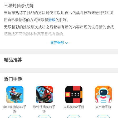
三界封仙录优势
当玩家熟练了挑战的方法时便可以用自己的战斗技巧来进行战斗并
用自己最熟练的方式来取得
游戏
的胜利。
无尽精彩的挑战每次成功之后都会有新的内容出现的去尽情的参战
吧挑战不同的副本和高手是很有趣的。
感受一下恢弘梦幻的热血仙界场景收拾行李就可以自行展开未知探
展开全部
索了;
顶级的画面效果震撼的音效演绎全新的魔幻冒险战斗体验超高的爆
精品推荐
率让你能够轻松获得神装;
仙境中的历程非常的梦幻这里的各种风景和独特的画面非常的具有
魅力；
热门手游
三界封仙录说明
游戏中可以选择不同的游戏玩法在遇到不同的敌人使用不同的攻击
来获得胜利。
游戏中可以选择不同的游戏玩法在遇到不同的敌人使用不同的攻击
疯狂动物城3D手
蜘蛛侠绳英雄手
火焰英雄2手游
太空跑手游
游
游
来获得胜利。