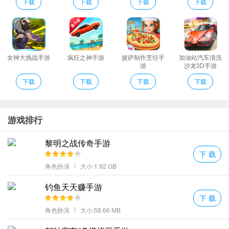
画风精湛各种特效的制作都有着很耀眼的表现能够给你非常畅快的
下载
下载
下载
下载
仙侠激斗冒险。
精彩依旧的即时PK对战使用特殊的道具可以有效削弱你的妖怪对
手；
游戏中还可以选择不同的人物这里的每一个人物都有自己专属的技
女神大挑战手游
疯狂之神手游
披萨制作烹饪手
加油站汽车清洗
游
沙龙3D手游
能并且获得更好的装备便可以增加大量的伤害。
下载
下载
下载
下载
在密境内地里随意打拼也许就在下一秒大家就能极致相逢。
轻松面对各种精彩的考验深入地图之中从小怪开始消灭提升个人等
级;
游戏排行
三界封仙录介绍
大家能和自己的神仙伴侣一起去挑战专属于情缘玩法的情缘副本大
黎明之战传奇手游
家的实力都会得到快速的提升很好玩。
下 载
角色扮演
大小:1.92 GB
炫酷华丽的技能特效相互碰撞每一次战斗都会让你感到畅快淋漓一
步步的完成更多的任务和主线；
钓鱼天天赚手游
仙途九州体验的奇幻冒险类手游你将感受仙域中的热血动作战斗过
下 载
程；
角色扮演
大小:58.66 MB
三界封仙录一款深受玩家喜爱的热血仙侠手游在游戏中玩家可以尽