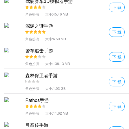
驾驶赛车3D模拟器手游
情享受游戏带来的刺激完成任务还有额外奖励。
下 载
三界封仙录推荐理由
角色扮演
大小:45.46 MB
1、多元化社交结识九州大陆的各路仙友；
深渊之谜手游
2、在加入到帮派中之后就能够开启团队副本集百人之力一起去挑战
下 载
boss吧;
角色扮演
大小:6.59 MB
3、丰富的修仙和热血激情对战操作打出各种技能控制住敌人并且将
警车追击手游
其击杀。
下 载
4、与志趣相投的人一起来修习在你打拼的路面上会充满了大量的快
角色扮演
大小:138.13 MB
乐。
三界封仙录点评
森林保卫者手游
下 载
还有华丽的神翼翅膀以及各种风格的炫丽时装任你自由搭配属于你
角色扮演
大小:1.03 GB
的个性角色。
各种各样绮丽的服饰造型设计确实每一套都尤其美彻底能够突显出
Pathos手游
你的气场。
下 载
游戏中可以选择不同的游戏玩法在遇到不同的敌人使用不同的攻击
角色扮演
大小:11.62 MB
来获得胜利。
弓箭传手游
所有的副本都能挑战快速的踏寻不同的仙界场地去提升自己更快成