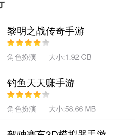
行
轮廓的风格一股书卷气扑面而来
面非常精致经典的古风结合新颖的
黎明之战传奇手游
觉体验。
角色扮演
大小:1.92 GB
仙玉版给予玩家的是一个自由的武
业设定多样化的招式丰富的玩法都
钓鱼天天赚手游
大提高。
角色扮演
大小:58.66 MB
特权一键挂机解放双手不用肝。无
励。首充神技助你成就大侠路满VI
驾驶赛车3D模拟器手游