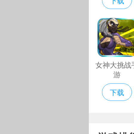
下载
还有充值
画质也有
色英雄问
新人达到
女神大挑战
登录游戏
游
豪！
下载
思仙无
思仙无限
采用了D