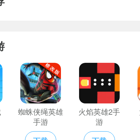
荐
朋友一起相互玩的因为里面还设置
达到级立送充值第二天登录直接送仙
游
统回合制更加强大的宠物摒弃复杂的
可以拥有技能更有逆天宠物神技带
养成
限仙玉版游戏规则
城
蜘蛛侠绳英雄
火焰英雄2手
手游
游
金额即可获得超级神技体验永久秒