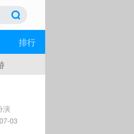
排行
游
扮演
7-03