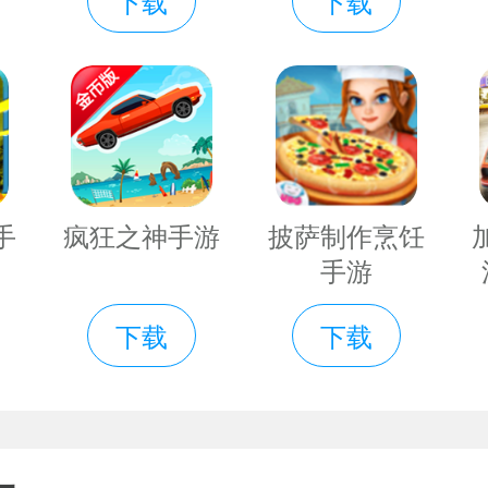
下载
下载
直接赠送！
了很大改善最重要的是大家最关心
题。
级立送充值第二天登录直接送仙兽！
手
疯狂之神手游
披萨制作烹饪
立即赠送永久VIP的最高特权不花
手游
下载
下载
限仙玉版说明
版是一款角色扮演类仙侠游戏思仙
俯视视角让你不错过一招一式的飘