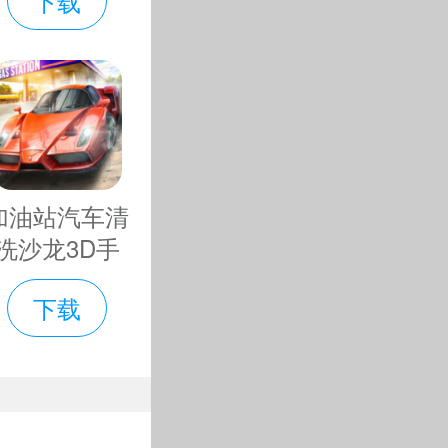
下载
的剧情和角
加油站汽车清
钱也能当土
洗沙龙3D手
游
下载
无限版手游
逸灵动。由