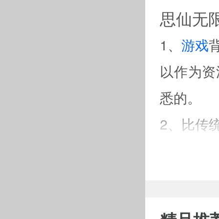
思仙无
1、
游戏
以作为资
悉的。
2、比传
通宠物都
样的宠物
3、前面