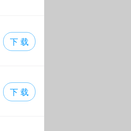
元素给玩家
下 载
侠世界水墨
让这款游戏
下 载
限商城一莲
P登录就送