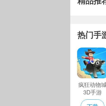
精品推
合可以和
开刷！
4、新人
热门手
5、比传
通宠物都
样的宠物
思仙无
疯狂动物
3D手游
首充任意