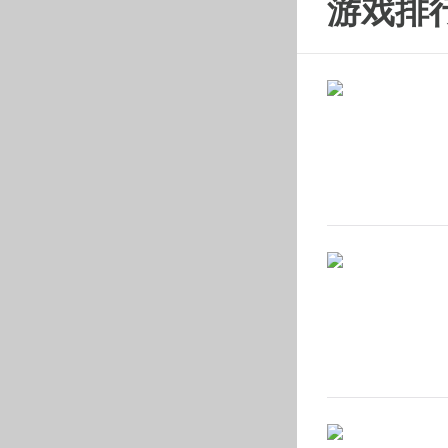
游戏排
笔墨勾勒
游戏的画
不错的视
思仙无限
画风无职
可玩性大
思仙无限
玉领全奖