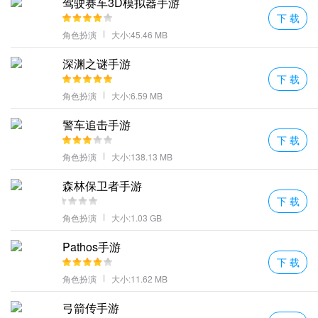
驾驶赛车3D模拟器手游
来更加热血刺激的仙途情缘三生无尽冒险愉快的精彩震撼长生九州
下 载
能让你去找到更多的酣畅体验；
角色扮演
大小:45.46 MB
品阶不低的武器装备往往会有额外的元素技能招式把控好细节能够
深渊之谜手游
让你无视任何困境;
下 载
超多的上古神兽还可以和其他玩家一起刷世界boss轻松掉落神装。
角色扮演
大小:6.59 MB
拥有各种不一样的职业都能选择将战斗方式都能配合起来组队后让
警车追击手游
挑战更轻松。
下 载
★每日福利(自动发放):玩家每天登录游戏即可获得元
角色扮演
大小:138.13 MB
更多好玩的游戏，请持续关注
七号手游网
森林保卫者手游
下 载
角色扮演
大小:1.03 GB
Pathos手游
下 载
角色扮演
大小:11.62 MB
弓箭传手游