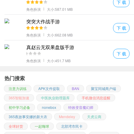
下 载
角色扮演
大小:587.01 MB
突突大作战手游
下 载
角色扮演
大小:662.08 MB
真赵云无双果盘版手游
下 载
角色扮演
大小:451.7 MB
热门搜索
注意力训练
APK文件提取
BAN
聚宝同城商户端
365智能加速
中医执业助理题库
手机微信消息提醒
初中学习必备
nonebox
特效变音魔幻师
365夜故事安娜的新大衣
Mendeley
天虎云商
全球好货
一起嗨球
北部湾市民卡