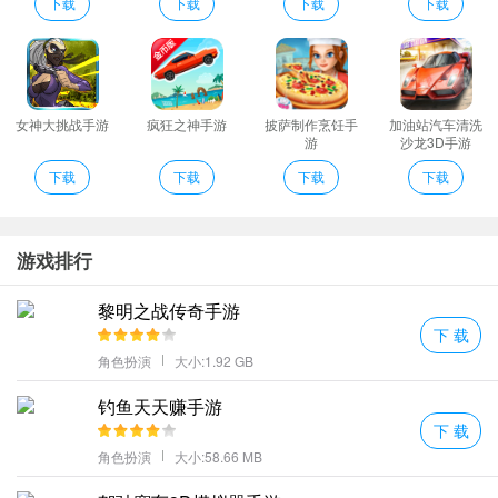
服饰！
下载
下载
下载
下载
5、屈服于邪灵比屈服于邪灵更好。各种各样的真实玩家享受并让您
成为一代不朽的仙人。
6、华丽时装自由装扮乱飞翅膀成为焦点还有萌宠坐骑随你战斗三界
帮助自己消灭敌人。
女神大挑战手游
疯狂之神手游
披萨制作烹饪手
加油站汽车清洗
游
沙龙3D手游
战玲珑2之星瀚评价
下载
下载
下载
下载
上线壕礼：上线送满级仙帝W绑元亿铜币氪白拿万元充值卡礼包可
激活累充活动！
玩家可以通过战斗解锁技能并匹配最强的技能组合。一套可以在几
游戏排行
秒钟内杀死任何怪物和BOSS。
支持多人在线pk千人同屏竞技自由交易装备以及丰富的社交玩法。
黎明之战传奇手游
这里有很多丰富的冒险故事你可以参与不同的剧情故事并展开属于
下 载
角色扮演
大小:1.92 GB
你自己的修仙历练。
全新创新的大型战场玩法更多玩家可以享受极致的pk热血体验。
钓鱼天天赚手游
战玲珑2之星瀚游戏规则
下 载
利用好每一件装备充分发挥实力就能成功解决一切可能的危险就好
角色扮演
大小:58.66 MB
剑仙情缘江湖修真玲珑问道享受无尽长生仙途震撼冒险可以为你带