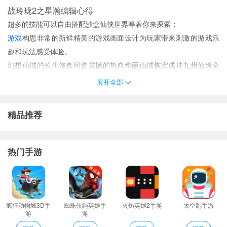
战玲珑2之星瀚编辑心得
超多的技能可以自由搭配沙盒仙侠世界等着你来探索；
游戏
构思非常的新鲜精美的游戏画面设计为玩家带来刺激的游戏乐
趣和玩法感受体验。
幻想仙域的长生修真问道震撼的热血华丽仙域恢宏成神九州仙途全
都任你的轻松冒险尽情的领略这个华丽仙域世界的精彩唯美纷呈；
展开全部
今日政务完成任务免费拿充值卡超多好礼拿到手软游戏的充值比例
非常高。
精品推荐
战玲珑2之星瀚推荐理由
1、战玲珑九游版是一款玄幻仙侠角色扮演游戏。战玲珑九游版游戏
里有富的职业门派和角色任你自由选择剧情内容十分丰富玩法独
热门手游
特！
2、战玲珑内测版这款游戏为玩家可以选择自己喜欢的角色在副本中
任意的闯荡打败boss获取大量的经验升级收集丰富的装备；
3、学玩花样刺激流畅在九州十地激战挑战最真实的竞技场战斗；
疯狂动物城3D手
蜘蛛侠绳英雄手
火焰英雄2手游
太空跑手游
游
游
4、个人形象自定义独特的造型可以轻松搭配提供了超多华丽炫酷的