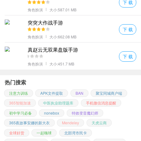
下 载
丰富的战斗活动等你参与进来随意的副本挑战刷新更多的boss掉落
角色扮演
大小:587.01 MB
的装备让人惊喜。
突突大作战手游
市场交易让玩家可以处理自己不要的装备不符合职业的装备都能直
下 载
接通过市场回收；
角色扮演
大小:662.08 MB
组建行会的帮派之战召唤各种职业的选手成为这里的一份子。
真赵云无双果盘版手游
更多好玩的游戏，请持续关注
七号手游网
下 载
角色扮演
大小:451.7 MB
热门搜索
注意力训练
APK文件提取
BAN
聚宝同城商户端
365智能加速
中医执业助理题库
手机微信消息提醒
初中学习必备
nonebox
特效变音魔幻师
365夜故事安娜的新大衣
Mendeley
天虎云商
全球好货
一起嗨球
北部湾市民卡