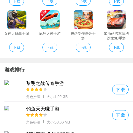
凌天神帝亮点
下载
下载
下载
下载
全新的竞技对战争抢的boss不一样的仙侠模式玩法层出不穷。
认真查看地图轻松开启推图使用最新获得的装备进行升级。
霸气炫酷的技能特效精美的时装搭配带给玩家震撼的视觉盛宴；
一场魅力多姿的仙侠争霸战随时开启还有美妙的姻缘故事尽在其
女神大挑战手游
疯狂之神手游
披萨制作烹饪手
加油站汽车清洗
游
沙龙3D手游
中。
下载
下载
下载
下载
凌天神途是一款角色扮演类手机传奇游戏最经典畅爽的传奇游戏玩
法给玩家们塑造一个全然不一样的激情真实传奇缔造优秀传奇的完
美神话体会跟故事畅想！
游戏排行
凌天神帝编辑心得
提供了一个超级精彩的竞争玩法D特效设计的复古场景玩家可邀请好
黎明之战传奇手游
友体验各种任务模式的挑战毫不费力。
下 载
角色扮演
大小:1.92 GB
超大的地图全面开放大小boss超级好爆高端装备属性惊人。
游戏服装非常多上百套的造型让大家可以自由选择!
钓鱼天天赚手游
多人在线跨服团战轻松简单的操作玩法随时开启的冒险之旅；
下 载
选择各种招式对决强大的力量对决不同技能的互相叠加玩法自由升
角色扮演
大小:58.66 MB
级自己的战力。