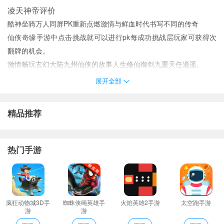
凌天神帝评价
酷神坐骑万人同屏PK重新点燃激情与鲜血时代书写不同的传奇
仙侠奇缘手游中点击挑战就可以进行pk每成功挑战层玩家可获得次
翻牌的机会。
激情畅玩玄幻大陆九州仙侠的故事人生修仙御剑九重天任逍遥。
设计非常精美的副本任务让我们畅玩高度配合的模拟作战铸就激情
展开全部
的喜悦心境。
凌天神帝点评
精品推荐
1、由享受任性杀人的快感内置即时声音激情开黑兄弟共战天下千百
万公会千百万兄弟再次联合起来征服世界。
2、指尖精彩的实力挑战灵活的利用各种技能展开精彩的技能对决。
热门手游
3、许多人在同一屏幕上在线互动系统优化了所有bug新的系统设置
让你体验到
游戏
操作的新感觉。
4、武术与道教三位一体正面临威胁。成千上万的技能可以自由学习
充分发挥他们的超能力
疯狂动物城3D手
蜘蛛侠绳英雄手
火焰英雄2手游
太空跑手游
游
游
5、玩法自由度高升级更强的力量驱逐神秘异兽收获更多惊喜。