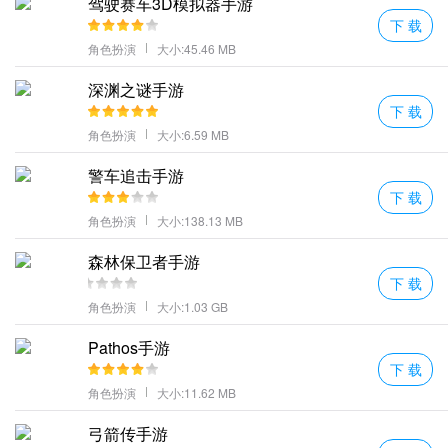
驾驶赛车3D模拟器手游
凌天神帝优势
下 载
自由开放的游戏系统功能呈现游戏无比刺激的冒险热血战斗方式切
角色扮演
大小:45.46 MB
换不同的战斗武器道具塑造你的超强角色称霸服务器。
深渊之谜手游
每个关卡都有个boss打败他可以获得最好的宝箱。
下 载
不要担心氪金。游戏装备取决于你的实力。你的努力永远不会白费
角色扮演
大小:6.59 MB
丰富的战斗活动等你参与进来随意的副本挑战刷新更多的boss掉落
警车追击手游
的装备让人惊喜。
下 载
经典传奇手游玩法结合新的玩法让玩家们更能尽情享受刺激热血的
角色扮演
大小:138.13 MB
游戏战斗。
凌天神帝特色
森林保卫者手游
下 载
展现出独有的魅力需要不断的去提升自己的实力才是更加关键的一
角色扮演
大小:1.03 GB
步。
选择各种招式对决强大的力量对决不同技能的互相叠加玩法自由升
Pathos手游
级自己的战力。
下 载
精彩的全屏秒杀带来了震撼的视觉画面沉浸在恢弘的奇迹征途之
角色扮演
大小:11.62 MB
中。
弓箭传手游
跨服的挑战带来更多的惊喜尝试新奇的组队方式跨级
攻略
对手。